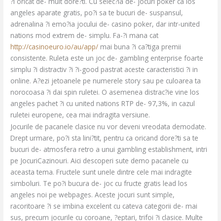
?i oricat de- mult dore?ti. Cu selec?ia de- jocuri poker ca los
angeles aparate gratis, po?i sa te bucuri de- suspansul,
adrenalina ?i emo?ia jocului de- casino poker, dar intr-united
nations mod extrem de- simplu. Fa-?i mana cat
http://casinoeuro.io/au/app/
mai buna ?i ca?tiga premii
consistente. Ruleta este un joc de- gambling enterprise foarte
simplu ?i distractiv ?i ?i-good pastrat aceste caracteristici ?i in
online. A?ezi jetoanele pe numerele story sau pe culoarea ta
norocoasa ?i dai spin ruletei. O asemenea distrac?ie vine los
angeles pachet ?i cu united nations RTP de- 97,3%, in cazul
ruletei europene, cea mai indragita versiune.
Jocurile de pacanele clasice nu vor deveni vreodata demodate.
Drept urmare, po?i sta lini?tit, pentru ca oricand dore?ti sa te
bucuri de- atmosfera retro a unui gambling establishment, intri
pe JocuriCazinouri. Aici descoperi sute demo pacanele cu
aceasta tema. Fructele sunt unele dintre cele mai indragite
simboluri. Te po?i bucura de- joc cu fructe gratis lead los
angeles noi pe webpages. Aceste jocuri sunt simple,
racoritoare ?i se imbina excelent cu cateva categorii de- mai
sus, precum jocurile cu coroane, ?eptari, trifoi ?i clasice. Multe