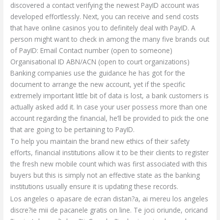
discovered a contact verifying the newest PayID account was
developed effortlessly. Next, you can receive and send costs
that have online casinos you to definitely deal with PayID. A
person might want to check in among the many five brands out
of PayID: Email Contact number (open to someone)
Organisational ID ABN/ACN (open to court organizations)
Banking companies use the guidance he has got for the
document to arrange the new account, yet if the specific
extremely important little bit of data is lost, a bank customers is
actually asked add it. In case your user possess more than one
account regarding the financial, he’ll be provided to pick the one
that are going to be pertaining to PayID.
To help you maintain the brand new ethics of their safety
efforts, financial institutions allow it to be their clients to register
the fresh new mobile count which was first associated with this
buyers but this is simply not an effective state as the banking
institutions usually ensure it is updating these records.
Los angeles o apasare de ecran distan?a, ai mereu los angeles
discre?ie mii de pacanele gratis on line. Te joci oriunde, oricand