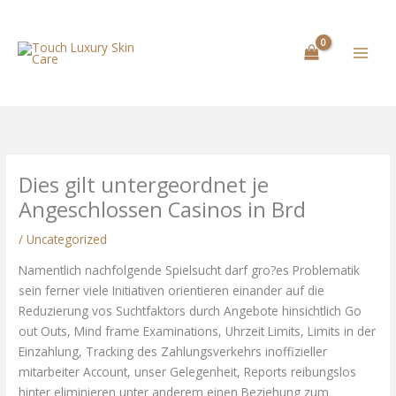
Skip
to
content
Dies gilt untergeordnet je
Angeschlossen Casinos in Brd
/
Uncategorized
Namentlich nachfolgende Spielsucht darf gro?es Problematik
sein ferner viele Initiativen orientieren einander auf die
Reduzierung vos Suchtfaktors durch Angebote hinsichtlich Go
out Outs, Mind frame Examinations, Uhrzeit Limits, Limits in der
Einzahlung, Tracking des Zahlungsverkehrs inoffizieller
mitarbeiter Account, unser Gelegenheit, Reports reibungslos
hinter eliminieren unter anderem einen Beziehung zum