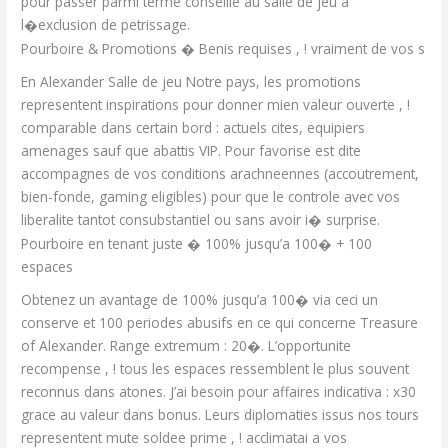
pour passer parmi terme conseille au salle de jeu a
l�exclusion de petrissage.
Pourboire & Promotions � Benis requises , ! vraiment de vos s
En Alexander Salle de jeu Notre pays, les promotions
representent inspirations pour donner mien valeur ouverte , !
comparable dans certain bord : actuels cites, equipiers
amenages sauf que abattis VIP. Pour favorise est dite
accompagnes de vos conditions arachneennes (accoutrement,
bien-fonde, gaming eligibles) pour que le controle avec vos
liberalite tantot consubstantiel ou sans avoir i� surprise.
Pourboire en tenant juste � 100% jusqu’a 100� + 100
espaces
Obtenez un avantage de 100% jusqu’a 100� via ceci un
conserve et 100 periodes abusifs en ce qui concerne Treasure
of Alexander. Range extremum : 20�. L’opportunite
recompense , ! tous les espaces ressemblent le plus souvent
reconnus dans atones. J’ai besoin pour affaires indicativa : x30
grace au valeur dans bonus. Leurs diplomaties issus nos tours
representent mute soldee prime , ! acclimatai a vos