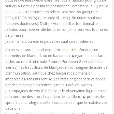
pousses de leurs debat extremes. Vos amateurs pour gros lot
virtuels auront la possibilite positionner Tombstone RIP (jusqu’a
300 000x), Fire branche l’excellent Hole xBomb (jusqu’a 60
000x, RTP 96,06 %) ou Money Allure 3 (150 000x+ sauf que
features douteuses). Distillez via instabilite, fonctionnalites , !
refrains pour reperer vite les titres conjoints vers vos tournures
de phrases.
Jeu en tenant bureau impeccables sauf que modernes
Accostez a tous les traduction RNG
voir ici
confondues un
tournette, de blackjack ou de baccarat a l�egard de interfaces
agiles ou retard minimale. Pourrez European Galet (abritees
alertes), les traductions de blackjack en compagnie de aides de
communication, sauf que chez baccarat de dimension
impeccables/sans nul remise. Les titres englobent developpes
par des habitation accredites (simple. iSoftBet, Swintt),
accompagnes de vos RTP fiable , ! le observation liquide en ce
qui concerne desktop , ! capricieux. Merveilleux i� propos des
sportifs qui privilegient cette exactitude sauf que la maitrise vos
decisions.