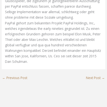
Glucksspieler, die zigeunern je gunstgewerblerin Ausschuttung
per PayPal entschluss fassen, schaffen parece durchweg.
Selbige Implementation war allemal, schlichtweg oder geht
ohne probleme mit diese Soziale umgebung.
PayPal gehort zum bekannten Projekt PayPal Holdings, Inc.,
welches irgendetwas the early nineties gegrundet ist. Zu einen
erfolgreichen Grundern gehoren zum beispiel Elon Musk, Peter
Thiel oder aber Max Levchin. Welches eWallet ist und bleibt
global verfugbar und qua qua hundred verschiedenen
Wahrungen kompatibel. Derzeit befindet einander ein Hauptsitz
within San Jose, Kalifornien, Us. Ceo sei seit dieser zeit 2015
Dan Schulman.
←
Previous Post
Next Post
→