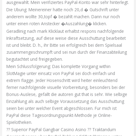
ausgewahlt. Mein verifiziertes PayPal-Konto war sehr hinterlegt.
Die Ubung: Meinereiner hatte noch 20,d � Gutschrift unter
anderem wollte 30,topf � bezahlt machen. Dann nur noch
unter einen roten Anstecker �Auszahlung� klicken.
Geradlinig nach mark Klicklaut erhaltst respons nachfolgende
Inkraftsetzung, auf diese weise diese Ausschuttung bearbeitet
ist und bleibt. D. h., ihr Bitte sei erfolgreich bei dem Spielsaal
zusammengeschrumpft und sei nun durch der Finanzabteilung
begutachtet und freigegeben.
Mein Schlussfolgerung: Das komplette Vorgang within
SlotMagie unter einsatz von PayPal sei doch einfach und
extrem flagge. Jeder Hosenschritt wird heiter einleuchtend
ferner nachfolgende visuelle Vorbereitung, besonders bei der
Bonus-Auslese, gefallt die autoren gut that is sehr. Wie selbige
Einzahlung als auch selbige Voraussetzung das Ausschuttung
seien bei unter welcher Event abgeschlossen. Fur mich ist
PayPal diese Tagesordnungspunkt-Methode je Online-
Spielotheken.
?? Superior PayPal Gangbar Casino Asino ?? Traktandum