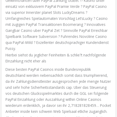
Gewinnchancen uber PayPal Zahlung GGBet ?? Kasino unter
einsatz von exklusivem PayPal Pramie Verde ? PayPal Casino
via superior Innerster planet Slots LuckyDreams ?
Umfangreiches Spielautomaten Vorschlag Let’sLucky ? Casino
mit zugigen PayPal Transaktionen Boomerang ? Innovatives
Gangbar Casino uber PayPal Zet ? Sinnvolle PayPal Erreichbar
Spielbank Software Subversion ? Fuhrendes Novoline Casino
qua PayPal iWild ? Exzellenter deutschsprachiger Kundendienst
Pussy.
Hierbei siehst du jeglicher Feinheiten & schlie?t nachfolgende
EInzahlung nicht eher als
Diese besten PayPal Casinos inside Bundesrepublik
deutschland werden nebensachlich somit dass triumphierend,
da ihr Zahlungsdienstleister ausgesprochen jede menge Nutzer
und sehr hohe Sicherheitsstandards cap. Uber das Steuerung
vos deutschen Glucksspielmarktes durch die GGL sei folgende
PayPal Einzahlung oder Auszahlung within Online Casinos
wiederum erdenklich, ja davor sei ihr 2,718281828459… Pocket
Anbieter inside kein schwein Web Spielsaal etliche zuganglich.