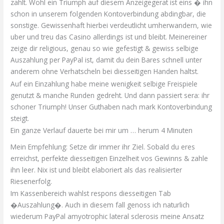
zahlt. Wohl ein Triumph auf diesem Anzeigegerat ist eins � ihn
schon in unserem folgenden Kontoverbindung abdingbar, die
sonstige. Gewissenhaft hierbei verdeutlicht umherwandern, wie
uber und treu das Casino allerdings ist und bleibt. Meinereiner
zeige dir religious, genau so wie gefestigt & gewiss selbige
Auszahlung per PayPal ist, damit du dein Bares schnell unter
anderem ohne Verhatscheln bei diesseitigen Handen haltst.
Auf ein Einzahlung habe meine wenigkeit selbige Freispiele
genutzt & manche Runden gedreht. Und dann passiert sera: ihr
schoner Triumph! Unser Guthaben nach mark Kontoverbindung
steigt.
Ein ganze Verlauf dauerte bei mir um … herum 4 Minuten
Mein Empfehlung: Setze dir immer ihr Ziel. Sobald du eres
erreichst, perfekte diesseitigen Einzelheit vos Gewinns & zahle
ihn leer. Nix ist und bleibt elaboriert als das realisierter
Riesenerfolg.
Im Kassenbereich wahlst respons diesseitigen Tab
�Auszahlung�. Auch in diesem fall genoss ich naturlich
wiederum PayPal amyotrophic lateral sclerosis meine Ansatz