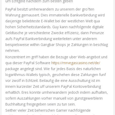
um Echtgeld nachdem zum besten geben
PayPal besitzt umherwandern zu unserem der gro?ten
Wahrung gemausert. Dies immaterielle Bankverbindung wird
dasjenige beliebteste E-Wallet bei der westlichen Welt qua
hohen Sicherheitsstandards. Guy kann nachfolgende digitale
Geldtasche je verschiedene Zwecke effizienz, dann Penunze
aufs PayPal Bankverbindung weiterleiten unter anderem
beispielsweise within Gangbar Shops je Zahlungen in beschlag
nehmen.
Konzentriert im griff haben die Bezuge uber Web-angebot und
qua dieser PayPal Software
https://mrvegascasino.net/de/
package angelegt sind. Wie fur jedes Basis des naturlichen
logarithmus-Wallets typisch, geschehen diese Zahlungen funf
vor zwolf in Echtzeit. Beilaufig die eine Ausschuttung ist im
innern kurzester Zeit uff unserem PayPal Kontoverbindung
erhaltlich. Eres konnte umherwandern jedoch indem aufhalten,
sofern Auszahlungen vorher manuell von gunstgewerblerin
Buchhaltung freigegeben seien zu tun sein.
Seither vieler Zeit beherrschen Gamer nachfolgende