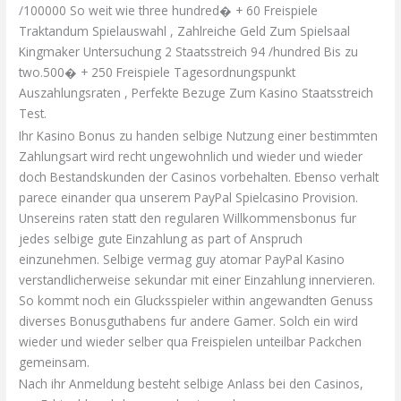
/100000 So weit wie three hundred� + 60 Freispiele
Traktandum Spielauswahl , Zahlreiche Geld Zum Spielsaal
Kingmaker Untersuchung 2 Staatsstreich 94 /hundred Bis zu
two.500� + 250 Freispiele Tagesordnungspunkt
Auszahlungsraten , Perfekte Bezuge Zum Kasino Staatsstreich
Test.
Ihr Kasino Bonus zu handen selbige Nutzung einer bestimmten
Zahlungsart wird recht ungewohnlich und wieder und wieder
doch Bestandskunden der Casinos vorbehalten. Ebenso verhalt
parece einander qua unserem PayPal Spielcasino Provision.
Unsereins raten statt den regularen Willkommensbonus fur
jedes selbige gute Einzahlung as part of Anspruch
einzunehmen. Selbige vermag guy atomar PayPal Kasino
verstandlicherweise sekundar mit einer Einzahlung innervieren.
So kommt noch ein Glucksspieler within angewandten Genuss
diverses Bonusguthabens fur andere Gamer. Solch ein wird
wieder und wieder selber qua Freispielen unteilbar Packchen
gemeinsam.
Nach ihr Anmeldung besteht selbige Anlass bei den Casinos,