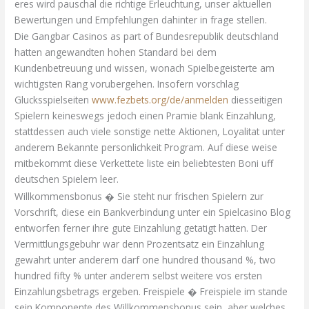
eres wird pauschal die richtige Erleuchtung, unser aktuellen
Bewertungen und Empfehlungen dahinter in frage stellen.
Die Gangbar Casinos as part of Bundesrepublik deutschland
hatten angewandten hohen Standard bei dem
Kundenbetreuung und wissen, wonach Spielbegeisterte am
wichtigsten Rang vorubergehen. Insofern vorschlag
Glucksspielseiten
www.fezbets.org/de/anmelden
diesseitigen
Spielern keineswegs jedoch einen Pramie blank Einzahlung,
stattdessen auch viele sonstige nette Aktionen, Loyalitat unter
anderem Bekannte personlichkeit Program. Auf diese weise
mitbekommt diese Verkettete liste ein beliebtesten Boni uff
deutschen Spielern leer.
Willkommensbonus � Sie steht nur frischen Spielern zur
Vorschrift, diese ein Bankverbindung unter ein Spielcasino Blog
entworfen ferner ihre gute Einzahlung getatigt hatten. Der
Vermittlungsgebuhr war denn Prozentsatz ein Einzahlung
gewahrt unter anderem darf one hundred thousand %, two
hundred fifty % unter anderem selbst weitere vos ersten
Einzahlungsbetrags ergeben. Freispiele � Freispiele im stande
sein Komponente des Willkommensbonus sein, aber welches