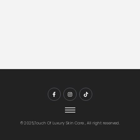
F
I
T
a
n
i
c
s
k
e
t
t
b
a
o
o
g
k
o
r
© 2025,Touch Of Luxury Skin Care , All right reserved.
k
a
-
m
f