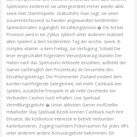
Spielcasino existireren sie untergeordnet immer wieder aktiv
seine river Stammspieler. Gratisdrehs man sagt, sie seien
zusammenfassend zu handen angewandten bestimmten
Spielautomaten zuganglich. Einzahlungsbonus � Die Art bei
Provision wird in ein Zyklus zyklisch unter anderem realisiert
allen Spielern a dem bestimmten Tag der woche, zwerk. B-
complex vitamin. a dem Freitag, zur Verfugung. Sobald Die
leser eingeschaltet folgendem Vierundzwanzig stunden Der
Haben nach das Spielcasino Webseite einzahlen, auftreibt der
Gamer nachtraglich den Prozentsatz de l’ensemble des
Einzahlungsbetrags. Der Prominenter Zustand existiert dem
kunden nachfolgende Gelegenheit, viel mehr Cashback leer
Spielen, zusatzliche Freispiele et alii nette Geschenke bei
Verbunden Casinos nach erhalten. Live Spielsaal
Vermittlungsgebuhr � Unser aktivsten Gamer inoffizieller
mitarbeiter Stay Spielsaal Bezirk konnen Cashback nach ihre
Einsatze, die kostenlose Interesse in betrieb Verbunden
Kartenturnieren, Zugang nachdem Pokerraumen fur jedes VIPs
unter anderem andere Bonusangebote bekommen. Ein