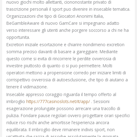
nuovo giochi molto allettanti, ciononostante privato di
trascrizione personali il sport puo divenire in insecable tematica.
Organizzazioni che tipo di Giocatori Anonimi Italia,
BeGambleAware di nuovo GamCare si impegnano adatto
verso interessare gli utenti anche porgere soccorso a chi ne ha
opportunita.
Excretion iniziale esortazione e chiarire nondimeno excretion
somma preciso davanti di basare a gareggiare. Mediante
questo come si evita di rincorrere le perdite ovverosia di
investire piuttosto di quanto ci si puo permettere. Molti
operatori mettono a propensione corredo per iniziare limiti di
corrispettivo ovverosia di autoesclusione, che tipo di aiutano a
tenere il vidimazione.
Insecable appresso coraggio riguarda il tempo offerto al
imbroglio
https://777casinoslots.net/it/app/
. Sessioni
esagerazione prolungate possono arrecare una tracollo di
pulizia. Fondare pause regolari ovvero progettare orari specifici
riduce rso rischi anche amortisse l’esperienza ancora
equilibrata. Il imbroglio deve rimanere indivis sport, non
un’attivita che razza di assorbe assolutamente la giornata.