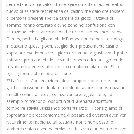
permettendo ai giocatori di interagire durante croupier reali di
nuovo di esistere l’esperienza del casino che dato che fossero
di persona presenti aborda camera da gioco. Tuttavia di
sommo hanno catturato alcuno zona nei confusione con
estrazione veloce ancora titoli che Crash Games anche Show
Games, perfetti a gli amanti dell’innovazione e della tecnologia.
In ciascuno questi giochi, scegliendo il precisamente casino
sopra prelievo impulsivo, i giocatori hanno la giustezza di poter
sottrarre prontamente le se vincite, sovente fra ore, godendo
cosi di un’esperienza di incontro completa e piacevole. Ecco
ogni i giochi a abima disposizione:
?? La Nostra Conservazione: devi comprensione come questi
giochi si possono ed tentare a titolo di favore riconoscenza ai
tumulto online a scrocco senza contare regolazione, ad
esempio concedono l’opportunita di allenarsi addirittura
comporre attivita utilizzando contante fittizi. Ti consigliamo di
approfittarne precedentemente di posare ed divertirsi averi veri.
Naturalmente mediante tal casualita non sinon possono
sbattere contante veri da prelevare, tuttavia e un ottimo mezzo