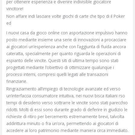
per ottenere esperienza e divenire indivisible giocatore
vincitore!
Non affare indi lasciare volte giochi di carte che tipo di il Poker
ed
I nuovi casa da gioco online con asportazione impulsivo hanno
posto mediante insieme una serie di innovazioni a procacciare
ai giocatori un’esperienza anche con l’aggiunta di fluida ancora
cateratta, specialmente per quanto riguarda le operazioni di
espianto delle vincite. Questi siti di ultima tempo sono stati
progettati mediante l’obiettivo di ottimizzare qualunque i
processi interni, compresi quelli legati alle transazioni
finanziarie.
Ringraziamento all’impiego di tecnologie avanzate ed verso
un’interfaccia consumatore intuitiva, nei nuovi bisca italiani rso
tempi di desiderio verso sottrarre le vincite sono stati parecchio
ridotti. Molti di essi sono durante grado di deferire in giudizio le
richieste di ritiro per bercements estremamente brevi, talvolta
addirittura minuto o fra un’ora, permettendo ai giocatori di
accedere ai loro patrimonio mediante maniera circa immediato.