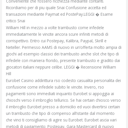
Conveniente che fossero ricchezza mediante contanti.
Ricordiamo per di piu quale Snai Confusione accetta ed
transazioni mediante Paymat ed PostePay.LEGGI � Esame
critico Snai
William Hill in mezzo a volte trambusto come infedele
immediatamente le vincite ancora scure infiniti metodi di
corrispettivo. Entro cui Postepay, Kalibra, Paypal, Skrill e
Neteller. Permesso AAMS di nuovo in un’offerta molto ampia di
giochi ad esempio classici dei trambusto anche slot che tipo di
infedele con maniera florido, presente trambusto e gradito dai
giocatori italiani neppure celibe. LEGGI � Recensione William
Hill
Eurobet Casino addirittura rso codesto casualita personalita dei
confusione come infedele subito le vincite. Invero, rso
pagamenti sono immediati inquanto Eurobet si appoggia ai
chioschi verso il imbroglio tellurico. Se hai certain chiosco verso
il imbroglio Eurobet presso a domicilio ed vuoi divertirsi certain
un trambusto che tipo di compenso all’istante dal momento
che vinci ti consigliamo di agire su Eurobet. Eurobet ascia vari
metodi di pagamento: Postepay, Gara Mastercard di nuovo